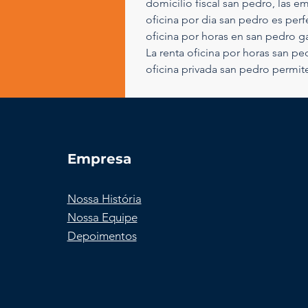
domicilio fiscal san pedro, las e
oficina por dia san pedro es perf
oficina por horas en san pedro g
La renta oficina por horas san pe
oficina privada san pedro permi
Empresa
Nossa História
Nossa Equipe
Depoimentos