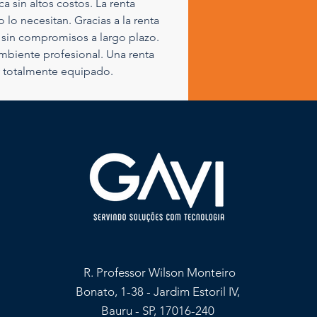
 sin altos costos. La renta 
lo necesitan. Gracias a la renta 
 sin compromisos a largo plazo. 
ambiente profesional. Una renta 
y totalmente equipado.
R. Professor Wilson Monteiro
Bonato, 1-38 - Jardim Estoril IV,
Bauru - SP, 17016-240