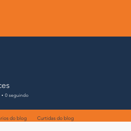
ces
0
seguindo
ios do blog
Curtidas do blog