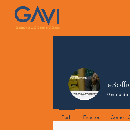
e3offi
0
seguidor
Perfil
Eventos
Comentár