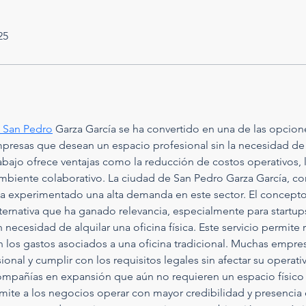
25
k San Pedro
 Garza García se ha convertido en una de las opcio
resas que desean un espacio profesional sin la necesidad de in
abajo ofrece ventajas como la reducción de costos operativos, la
 ambiente colaborativo. La ciudad de San Pedro Garza García, c
 experimentado una alta demanda en este sector. El concepto d
lternativa que ha ganado relevancia, especialmente para startu
 necesidad de alquilar una oficina física. Este servicio permite 
in los gastos asociados a una oficina tradicional. Muchas empre
nal y cumplir con los requisitos legales sin afectar su operat
compañías en expansión que aún no requieren un espacio físico 
rmite a los negocios operar con mayor credibilidad y presencia 