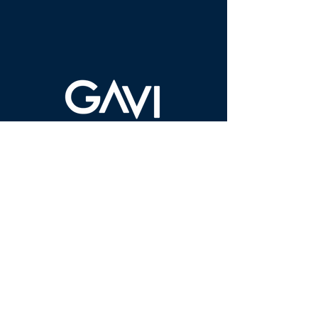
R. Professor Wilson Monteiro
Bonato, 1-38 - Jardim Estoril IV,
Bauru - SP,
17016-240
(14) 98108-6400
Sobre a GAVI
Benefícios